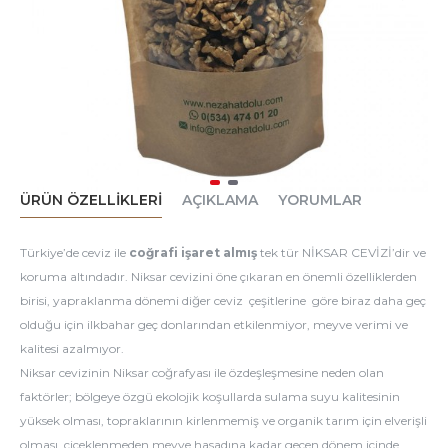
ÜRÜN ÖZELLIKLERI
AÇIKLAMA
YORUMLAR
Türkiye’de ceviz ile
coğrafi işaret almış
tek tür NİKSAR CEVİZİ’dir ve
koruma altındadır. Niksar cevizini öne çıkaran en önemli özelliklerden
birisi, yapraklanma dönemi diğer ceviz çeşitlerine göre biraz daha geç
olduğu için ilkbahar geç donlarından etkilenmiyor, meyve verimi ve
kalitesi azalmıyor.
Niksar cevizinin Niksar coğrafyası ile özdeşleşmesine neden olan
faktörler; bölgeye özgü ekolojik koşullarda sulama suyu kalitesinin
yüksek olması, topraklarının kirlenmemiş ve organik tarım için elverişli
olması, çiçeklenmeden meyve hasadına kadar geçen dönem içinde