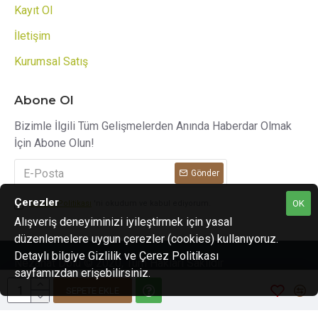
Kayıt Ol
İletişim
Kurumsal Satış
Abone Ol
Bizimle İlgili Tüm Gelişmelerden Anında Haberdar Olmak
İçin Abone Olun!
Gönder
Çerezler
OK
Gizlilik Politikası
'ni okudum ve kabul ediyorum.
Alışveriş deneyiminizi iyileştirmek için yasal
düzenlemelere uygun çerezler (cookies) kullanıyoruz.
PCI-DSS Ödeme Güvenliği
Detaylı bilgiye Gizlilik ve Çerez Politikası
Nezahat Dolu © 2020, Tüm Hakları Saklıdır
sayfamızdan erişebilirsiniz.
7/24 Canlı Destek
SEPETE EKLE
Korumalı Alışveriş
iyzico Korumalı Alışveriş