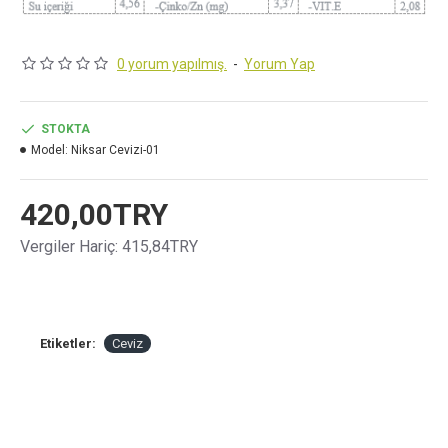
0 yorum yapılmış.
-
Yorum Yap
STOKTA
Model:
Niksar Cevizi-01
420,00TRY
Vergiler Hariç: 415,84TRY
Etiketler:
Ceviz